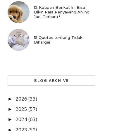
12 Kutipan Berikut Ini Bisa
Bikin Para Penyayang Anjing
Jadi Terharu !
15 Quotes tentang Tidak
Dihargai
BLOG ARCHIVE
2026
(33)
►
2025
(57)
►
2024
(63)
►
2023
(52)
►