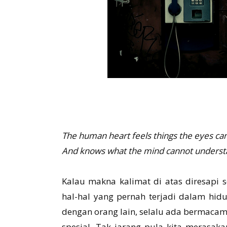
The human heart feels things the eyes ca
And knows what the mind cannot underst
Kalau makna kalimat di atas diresapi 
hal-hal yang pernah terjadi dalam hidu
dengan orang lain, selalu ada bermacam
spesial. Tak jarang pula kita merasak