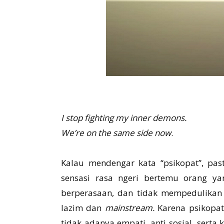
I stop fighting my inner demons.
We’re on the same side now
.
Kalau mendengar kata “psikopat”, p
sensasi rasa ngeri bertemu orang yan
berperasaan, dan tidak mempedulikan 
lazim dan
mainstream.
Karena psikopa
tidak adanya empati, anti sosial, sert