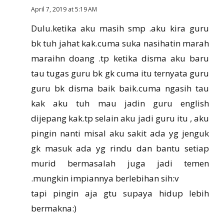
April 7, 2019 at 5:19 AM
Dulu.ketika aku masih smp .aku kira guru
bk tuh jahat kak.cuma suka nasihatin marah
maraihn doang .tp ketika disma aku baru
tau tugas guru bk gk cuma itu ternyata guru
guru bk disma baik baik.cuma ngasih tau
kak aku tuh mau jadin guru english
dijepang kak.tp selain aku jadi guru itu , aku
pingin nanti misal aku sakit ada yg jenguk
gk masuk ada yg rindu dan bantu setiap
murid bermasalah juga jadi temen
.mungkin impiannya berlebihan sih:v
tapi pingin aja gtu supaya hidup lebih
bermakna:)