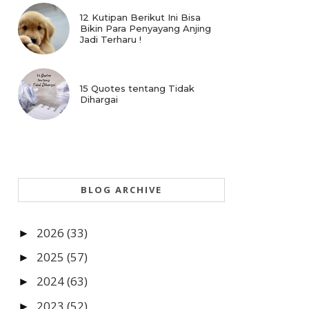
12 Kutipan Berikut Ini Bisa
Bikin Para Penyayang Anjing
Jadi Terharu !
15 Quotes tentang Tidak
Dihargai
BLOG ARCHIVE
2026
(33)
►
2025
(57)
►
2024
(63)
►
2023
(52)
►