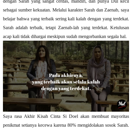
dengan Sarah yang sangat cerdas, mandiri, dan punya Dul kecil
sebagai sumber kekuatan. Melalui karakter Sarah dan Zaenab, saya
belajar bahwa yang terbaik sering kali kalah dengan yang terdekat.
Sarah adalah terbaik, tetapi Zaenab-lah yang terdekat. Ketulusan
acap kali tidak dihargai meskipun sudah mengorbankan segala hal.
Saya rasa Akhir Kisah Cinta Si Doel akan membuat mayoritas
penikmat setianya kecewa karena 80% mengidolakan sosok Sarah.