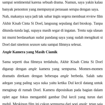
sampai sentimental karena sebuah drama. Namun, saya yakin kalau
banyak penonton yang mempunyai perasaan serupa dengan saya.
Nah, makanya saya jadi tak sabar ingin segera membuat
review
film
Akhir Kisah Cinta Si Doel, langsung sepulang dari bioskop. Tanpa
ditunda-tunda lagi, supaya masih segar di ingatan. Tentu saja ulasan
ini murni berdasarkan sudut pandang saya yang sudah mengikuti si
Doel dari sinetron
season
satu sampai filmnya selesai.
Angle
Kamera yang Masih Ciamik
Sama seperti dua filmnya terdahulu, Akhir Kisah Cinta Si Doel
digarap dengan
angle
kamera yang sempurna. Momen-momen
dramatis direkam dengan beberapa
angle
berbeda. Salah satu
adegan yang paling saya suka yaitu ketika Dul kecil datang untuk
menginap di rumah Doel. Kamera diposisikan pada bagian dalam
oplet agar fokus mengambil gambar Dul kecil yang turun dari
mobil. Meskipun film ini cukup sempurna dari segi
angle,
tetap saja