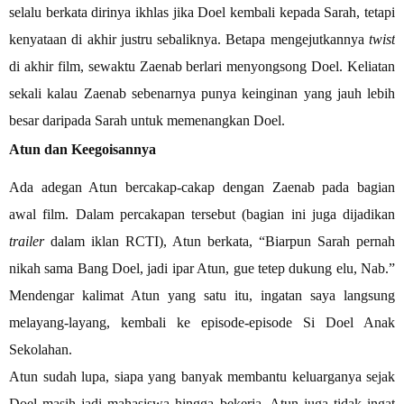
selalu berkata dirinya ikhlas jika Doel kembali kepada Sarah, tetapi
kenyataan di akhir justru sebaliknya. Betapa mengejutkannya
twist
di akhir film, sewaktu Zaenab berlari menyongsong Doel. Keliatan
sekali kalau Zaenab sebenarnya punya keinginan yang jauh lebih
besar daripada Sarah untuk memenangkan Doel.
Atun dan Keegoisannya
Ada adegan Atun bercakap-cakap dengan Zaenab pada bagian
awal film. Dalam percakapan tersebut (bagian ini juga dijadikan
trailer
dalam iklan RCTI), Atun berkata, “Biarpun Sarah pernah
nikah sama Bang Doel, jadi ipar Atun, gue tetep dukung elu, Nab.”
Mendengar kalimat Atun yang satu itu, ingatan saya langsung
melayang-layang, kembali ke episode-episode Si Doel Anak
Sekolahan.
Atun sudah lupa, siapa yang banyak membantu keluarganya sejak
Doel masih jadi mahasiswa hingga bekerja. Atun juga tidak ingat