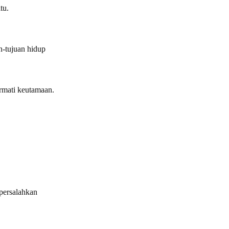
tu.
n-tujuan hidup
rmati keutamaan.
persalahkan