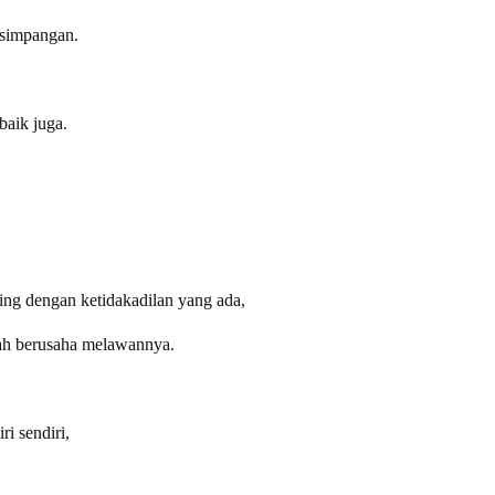
rsimpangan.
baik juga.
ing dengan ketidakadilan yang ada,
udah berusaha melawannya.
i sendiri,