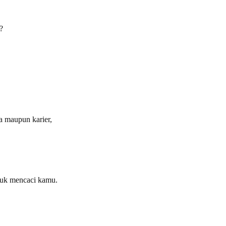
?
a maupun karier,
ibuk mencaci kamu.