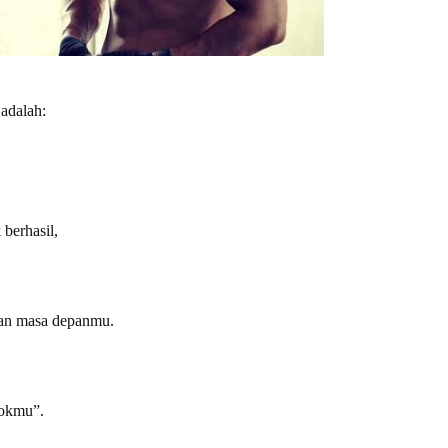
adalah:
berhasil,
kan masa depanmu.
sokmu”.