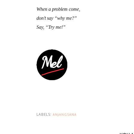
When a problem come,
don’t say “why me?”
Say, “Try me!”
LABELS:
ANJANGSANA