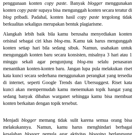
penggunaan konten
copy paste
. Banyak
blogger
menggunakan
konten
copy paste
supaya bisa mengunggah konten secara teratur di
blog
pribadi. Padahal, konten hasil
copy paste
tergolong tidak
berkualitas sekaligus merupakan bentuk plagiarisme.
Alangkah lebih baik bila kamu berusaha menyediakan konten
orisinal sebagai ciri khas
blog
-mu. Kamu tak harus mengunggah
konten setiap hari bila sedang sibuk. Namun, usahakan untuk
mengunggah konten baru secara konsisten, misalnya 3 hari atau 1
minggu sekali agar pengunjung
blog
-mu selalu penasaran
menantikan konten-konten baru. Jangan lupa pula melakukan riset
kata kunci secara sederhana menggunakan perangkat yang tersedia
di internet, seperti Google Trends dan Ubersuggest. Riset kata
kunci akan mempermudah kamu menemukan topik hangat yang
sedang banyak dibahas warganet sehingga kamu bisa membuat
konten berkaitan dengan topik tersebut.
Menjadi
blogger
memang tidak sulit karena semua orang bisa
melakukannya. Namun, kamu harus menghindari berbagai
kesalahan
blogger
pemula agar aktivitas
blogging
berlangsung