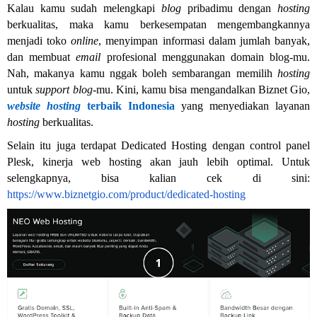
Kalau kamu sudah melengkapi
blog
pribadimu dengan
hosting
berkualitas, maka kamu berkesempatan mengembangkannya
menjadi toko
online
, menyimpan informasi dalam jumlah banyak,
dan membuat
email
profesional menggunakan domain blog-mu.
Nah, makanya kamu nggak boleh sembarangan memilih
hosting
untuk
support blog
-mu. Kini, kamu bisa mengandalkan Biznet Gio,
website hosting
terbaik Indonesia
yang menyediakan layanan
hosting
berkualitas.
Selain itu juga terdapat Dedicated Hosting dengan control panel
Plesk, kinerja web hosting akan jauh lebih optimal. Untuk
selengkapnya, bisa kalian cek di sini:
https://www.biznetgio.com/product/dedicated-hosting